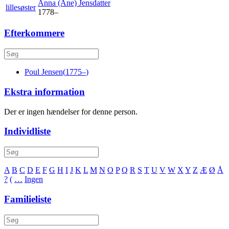
Anna (Ane)
Jensdatter
lillesøster
1778
–
Efterkommere
Poul
Jensen
(
1775
–
)
Ekstra information
Der er ingen hændelser for denne person.
Individliste
A
B
C
D
E
F
G
H
I
J
K
L
M
N
O
P
Q
R
S
T
U
V
W
X
Y
Z
Æ
Ø
Å
?
(
…
Ingen
Familieliste