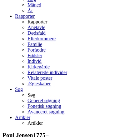
Måned
År
Rapporter
Rapporter
Anetavle
Dødsfald
Efterkommere
Familie
Forfædre
Fødsler
Individ
Kirkegårde
Relaterede individer
Vitale poster
Ægteskaber
Søg
Søg
Generel søgning
Fonetisk søgning
Avanceret søgning
Artikler
Artikler
Poul
Jensen
1775
–