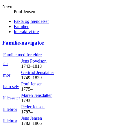
Navn
Poul
Jensen
Fakta og hændelser
Familier
Interaktivt træ
Familie-navigator
Familie med forældre
Jens
Povelsøn
far
1743
–
1818
Gertrud
Jensdatter
mor
1749
–
1829
Poul
Jensen
ham selv
1775
–
Maren
Jensdatter
lillesøster
1793
–
Peder
Jensen
lillebror
1787
–
Jens
Jensen
lillebror
1782
–
1866