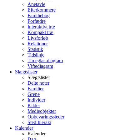
Anetavle
Efterkommere
Familiebog
Forfædre
Interaktivt træ
Kompakt træ
Livsforløb
Relationer
Statistik
Tidslinje
Timeglas-diagram
Viftediagram
Slægtslister
Slægtslister
Delte noter
Familier
Grene
Individer
Kilder
Medieobjekter
Opbevaringssteder
Sted-hieraki
Kalender
Kalender
Dag