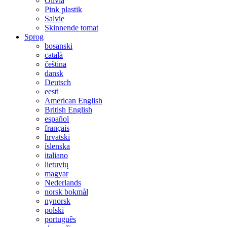
Olivia
Pink plastik
Salvie
Skinnende tomat
Sprog
bosanski
català
čeština
dansk
Deutsch
eesti
American English
British English
español
français
hrvatski
íslenska
italiano
lietuvių
magyar
Nederlands
norsk bokmål
nynorsk
polski
português