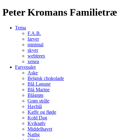
Peter Kromans Familietræ
Tema
F.A.B.
farver
minimal
skyer
webtrees
xenea
Farvepalet
Aske
Belgisk chokolade
Blå Lagune
Blå Marine
Blågrøn
Grøn stråle
Havblå
Kaffe og fløde
Kold Dag
Kviksølv
Middelhavet
Natlig