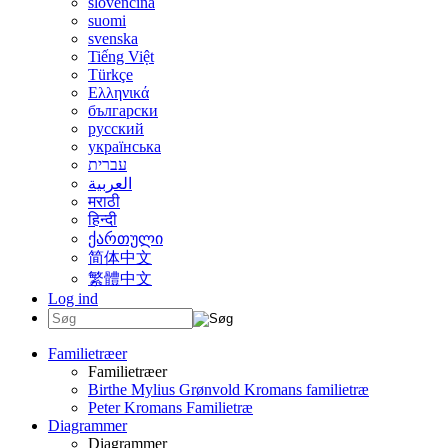
slovenčina
suomi
svenska
Tiếng Việt
Türkçe
Ελληνικά
български
русский
українська
עברית
العربية
मराठी
हिन्दी
ქართული
简体中文
繁體中文
Log ind
Familietræer
Familietræer
Birthe Mylius Grønvold Kromans familietræ
Peter Kromans Familietræ
Diagrammer
Diagrammer