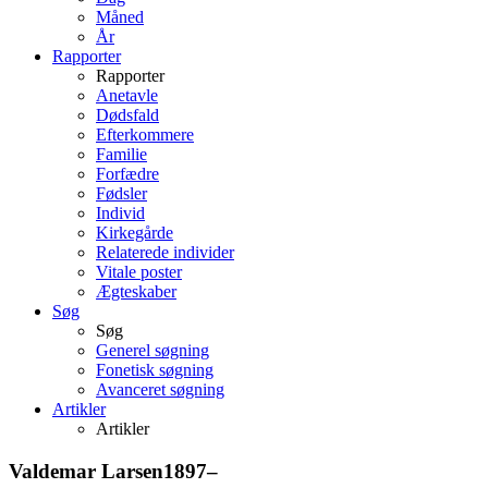
Måned
År
Rapporter
Rapporter
Anetavle
Dødsfald
Efterkommere
Familie
Forfædre
Fødsler
Individ
Kirkegårde
Relaterede individer
Vitale poster
Ægteskaber
Søg
Søg
Generel søgning
Fonetisk søgning
Avanceret søgning
Artikler
Artikler
Valdemar
Larsen
1897
–