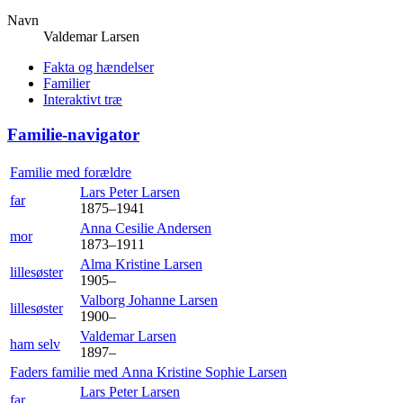
Navn
Valdemar
Larsen
Fakta og hændelser
Familier
Interaktivt træ
Familie-navigator
Familie med forældre
Lars Peter
Larsen
far
1875
–
1941
Anna Cesilie
Andersen
mor
1873
–
1911
Alma Kristine
Larsen
lillesøster
1905
–
Valborg Johanne
Larsen
lillesøster
1900
–
Valdemar
Larsen
ham selv
1897
–
Faders familie med
Anna Kristine Sophie
Larsen
Lars Peter
Larsen
far