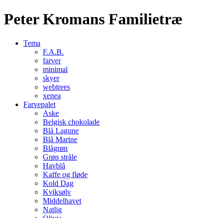
Peter Kromans Familietræ
Tema
F.A.B.
farver
minimal
skyer
webtrees
xenea
Farvepalet
Aske
Belgisk chokolade
Blå Lagune
Blå Marine
Blågrøn
Grøn stråle
Havblå
Kaffe og fløde
Kold Dag
Kviksølv
Middelhavet
Natlig