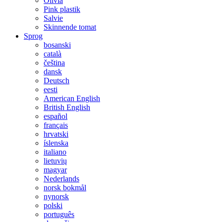
Olivia
Pink plastik
Salvie
Skinnende tomat
Sprog
bosanski
català
čeština
dansk
Deutsch
eesti
American English
British English
español
français
hrvatski
íslenska
italiano
lietuvių
magyar
Nederlands
norsk bokmål
nynorsk
polski
português