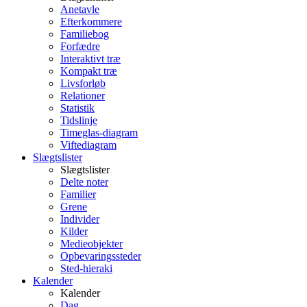
Anetavle
Efterkommere
Familiebog
Forfædre
Interaktivt træ
Kompakt træ
Livsforløb
Relationer
Statistik
Tidslinje
Timeglas-diagram
Viftediagram
Slægtslister
Slægtslister
Delte noter
Familier
Grene
Individer
Kilder
Medieobjekter
Opbevaringssteder
Sted-hieraki
Kalender
Kalender
Dag