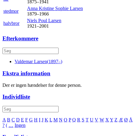
1875
–
1941
Anna Kristine Sophie
Larsen
stedmor
1879
–
1966
Niels Poul
Larsen
halvbror
1921
–
2001
Efterkommere
Valdemar
Larsen
(
1897
–
)
Ekstra information
Der er ingen hændelser for denne person.
Individliste
A
B
C
D
E
F
G
H
I
J
K
L
M
N
O
P
Q
R
S
T
U
V
W
X
Y
Z
Æ
Ø
Å
?
(
…
Ingen