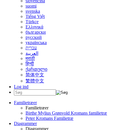
slovenčina
suomi
svenska
Tiếng Việt
Türkçe
Ελληνικά
български
русский
українська
עברית
العربية
मराठी
हिन्दी
ქართული
简体中文
繁體中文
Log ind
Familietræer
Familietræer
Birthe Mylius Grønvold Kromans familietræ
Peter Kromans Familietræ
Diagrammer
Diagrammer