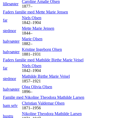
Caroline Amalie
Olsen
lillesøster
1877
–
Faders familie med
Mette Marie
Jensen
Niels
Olsen
far
1842
–
1904
Mette Marie
Jensen
stedmor
1844
–
Marie
Olsen
halvsøster
1882
–
Kristine Ingeborg
Olsen
halvsøster
1881
–
1931
Faders familie med
Mathilde Birthe Marie
Veisel
Niels
Olsen
far
1842
–
1904
Mathilde Birthe Marie
Veisel
stedmor
1857
–
1921
Olga Olivia
Olsen
halvsøster
1896
–
Familie med
Nikoline Theodora Mathilde
Larsen
Christian Valdemar
Olsen
ham selv
1871
–
1956
Nikoline Theodora Mathilde
Larsen
hustru