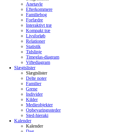
Anetavle
Efterkommere
Familiebog
Forfædre
Interaktivt træ
Kompakt træ
Livsforløb
Relationer
Statistik
Tidslinje
Timeglas-diagram
Viftediagram
Slægtslister
Slægtslister
Delte noter
Familier
Grene
Individer
Kilder
Medieobjekter
Opbevaringssteder
Sted-hieraki
Kalender
Kalender
Dag