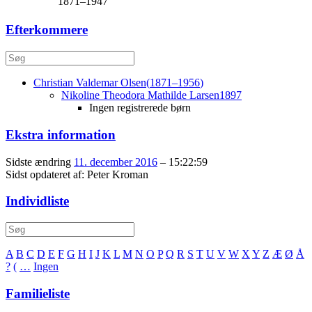
1871
–
1947
Efterkommere
Christian Valdemar
Olsen
(
1871
–
1956
)
Nikoline Theodora Mathilde
Larsen
1897
Ingen registrerede børn
Ekstra information
Sidste ændring
11. december 2016
–
15:22:59
Sidst opdateret af:
Peter Kroman
Individliste
A
B
C
D
E
F
G
H
I
J
K
L
M
N
O
P
Q
R
S
T
U
V
W
X
Y
Z
Æ
Ø
Å
?
(
…
Ingen
Familieliste