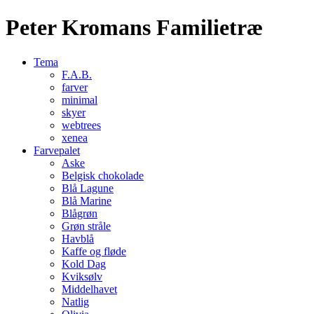
Peter Kromans Familietræ
Tema
F.A.B.
farver
minimal
skyer
webtrees
xenea
Farvepalet
Aske
Belgisk chokolade
Blå Lagune
Blå Marine
Blågrøn
Grøn stråle
Havblå
Kaffe og fløde
Kold Dag
Kviksølv
Middelhavet
Natlig