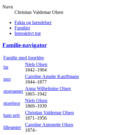
Navn
Christian Valdemar
Olsen
Fakta og hændelser
Familier
Interaktivt træ
Familie-navigator
Familie med forældre
Niels
Olsen
far
1842
–
1904
Caroline Amalie
Kauffmann
mor
1844
–
1877
Anna Wilhelmine
Olsen
storesøster
1865
–
1942
Niels
Olsen
storebror
1869
–
1939
Christian Valdemar
Olsen
ham selv
1871
–
1956
Caroline Antonette
Olsen
lillesøster
1874
–