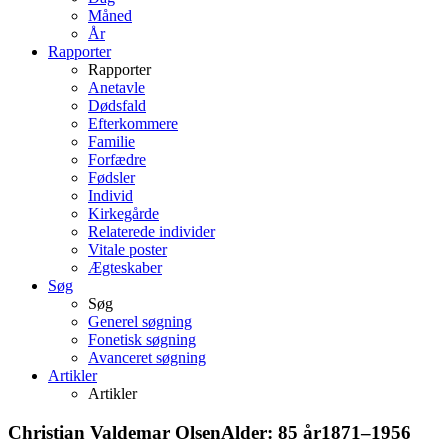
Måned
År
Rapporter
Rapporter
Anetavle
Dødsfald
Efterkommere
Familie
Forfædre
Fødsler
Individ
Kirkegårde
Relaterede individer
Vitale poster
Ægteskaber
Søg
Søg
Generel søgning
Fonetisk søgning
Avanceret søgning
Artikler
Artikler
Christian Valdemar
Olsen
Alder:
85 år
1871
–
1956