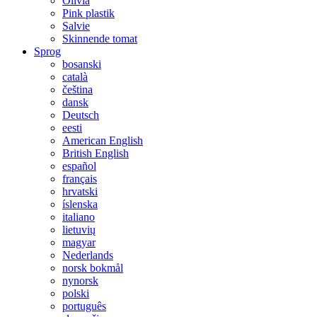
Olivia
Pink plastik
Salvie
Skinnende tomat
Sprog
bosanski
català
čeština
dansk
Deutsch
eesti
American English
British English
español
français
hrvatski
íslenska
italiano
lietuvių
magyar
Nederlands
norsk bokmål
nynorsk
polski
português