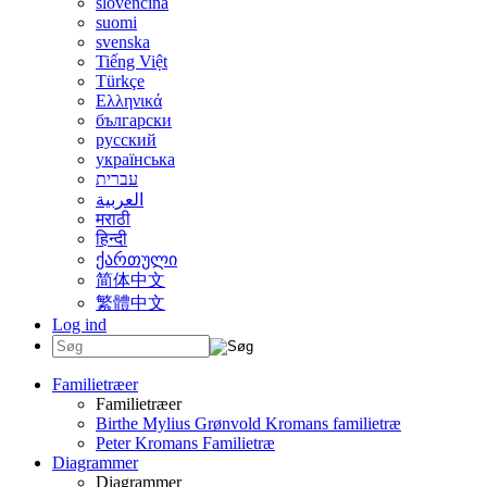
slovenčina
suomi
svenska
Tiếng Việt
Türkçe
Ελληνικά
български
русский
українська
עברית
العربية
मराठी
हिन्दी
ქართული
简体中文
繁體中文
Log ind
Familietræer
Familietræer
Birthe Mylius Grønvold Kromans familietræ
Peter Kromans Familietræ
Diagrammer
Diagrammer