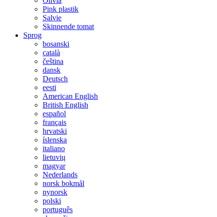
Olivia
Pink plastik
Salvie
Skinnende tomat
Sprog
bosanski
català
čeština
dansk
Deutsch
eesti
American English
British English
español
français
hrvatski
íslenska
italiano
lietuvių
magyar
Nederlands
norsk bokmål
nynorsk
polski
português