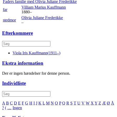
Faders familie med
Olivia Juliane
Frederikke
Villiam Marius
Kauffmann
far
1880
–
Olivia Juliane
Frederikke
stedmor
–
Efterkommere
Viola Iris
Kauffmann
(
1911
–
)
Ekstra information
Der er ingen hændelser for denne person.
Individliste
A
B
C
D
E
F
G
H
I
J
K
L
M
N
O
P
Q
R
S
T
U
V
W
X
Y
Z
Æ
Ø
Å
?
(
…
Ingen