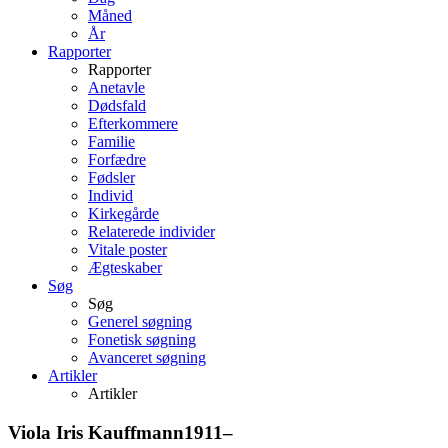
Måned
År
Rapporter
Rapporter
Anetavle
Dødsfald
Efterkommere
Familie
Forfædre
Fødsler
Individ
Kirkegårde
Relaterede individer
Vitale poster
Ægteskaber
Søg
Søg
Generel søgning
Fonetisk søgning
Avanceret søgning
Artikler
Artikler
Viola Iris
Kauffmann
1911
–