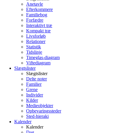
Anetavle
Efterkommere
Familiebog
Forfædre
Interaktivt træ
Kompakt træ
Livsforløb
Relationer
Statistik
Tidslinje
Timeglas-diagram
Viftediagram
Slægtslister
Slægtslister
Delte noter
Familier
Grene
Individer
Kilder
Medieobjekter
Opbevaringssteder
Sted-hieraki
Kalender
Kalender
Dag