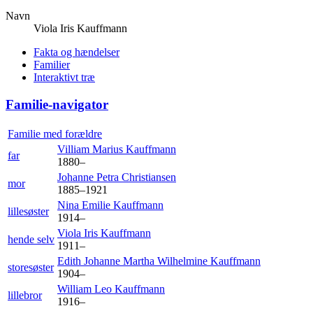
Navn
Viola Iris
Kauffmann
Fakta og hændelser
Familier
Interaktivt træ
Familie-navigator
Familie med forældre
Villiam Marius
Kauffmann
far
1880
–
Johanne Petra
Christiansen
mor
1885
–
1921
Nina Emilie
Kauffmann
lillesøster
1914
–
Viola Iris
Kauffmann
hende selv
1911
–
Edith Johanne Martha Wilhelmine
Kauffmann
storesøster
1904
–
William Leo
Kauffmann
lillebror
1916
–