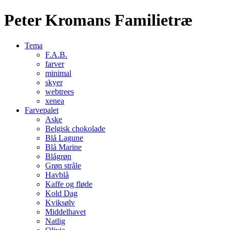
Peter Kromans Familietræ
Tema
F.A.B.
farver
minimal
skyer
webtrees
xenea
Farvepalet
Aske
Belgisk chokolade
Blå Lagune
Blå Marine
Blågrøn
Grøn stråle
Havblå
Kaffe og fløde
Kold Dag
Kviksølv
Middelhavet
Natlig