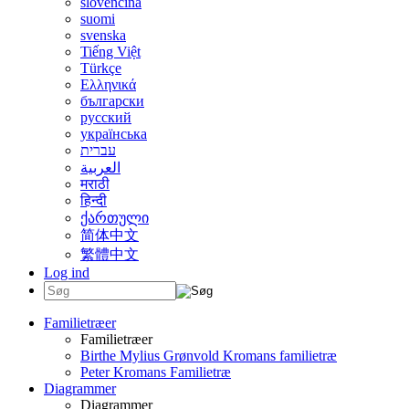
slovenčina
suomi
svenska
Tiếng Việt
Türkçe
Ελληνικά
български
русский
українська
עברית
العربية
मराठी
हिन्दी
ქართული
简体中文
繁體中文
Log ind
Familietræer
Familietræer
Birthe Mylius Grønvold Kromans familietræ
Peter Kromans Familietræ
Diagrammer
Diagrammer