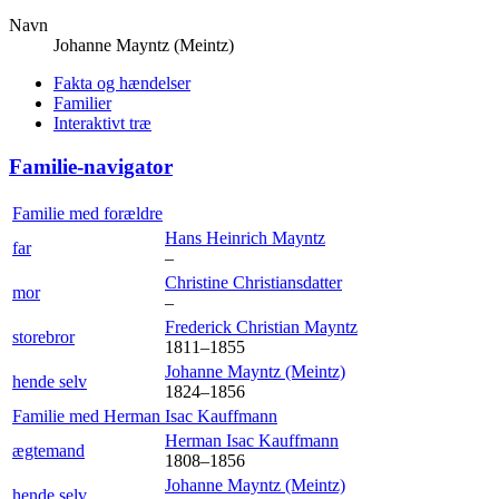
Navn
Johanne Mayntz
(Meintz)
Fakta og hændelser
Familier
Interaktivt træ
Familie-navigator
Familie med forældre
Hans Heinrich
Mayntz
far
–
Christine
Christiansdatter
mor
–
Frederick Christian
Mayntz
storebror
1811
–
1855
Johanne Mayntz
(Meintz)
hende selv
1824
–
1856
Familie med
Herman Isac
Kauffmann
Herman Isac
Kauffmann
ægtemand
1808
–
1856
Johanne Mayntz
(Meintz)
hende selv