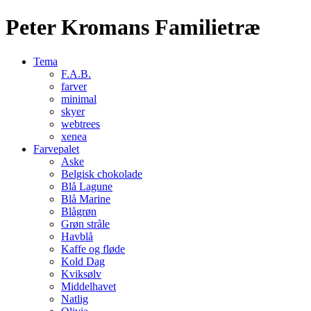
Peter Kromans Familietræ
Tema
F.A.B.
farver
minimal
skyer
webtrees
xenea
Farvepalet
Aske
Belgisk chokolade
Blå Lagune
Blå Marine
Blågrøn
Grøn stråle
Havblå
Kaffe og fløde
Kold Dag
Kviksølv
Middelhavet
Natlig