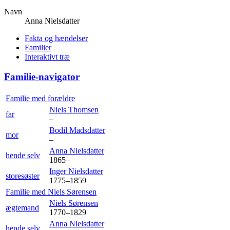
Navn
Anna
Nielsdatter
Fakta og hændelser
Familier
Interaktivt træ
Familie-navigator
Familie med forældre
Niels
Thomsen
far
–
Bodil
Madsdatter
mor
–
Anna
Nielsdatter
hende selv
1865
–
Inger
Nielsdatter
storesøster
1775
–
1859
Familie med
Niels
Sørensen
Niels
Sørensen
ægtemand
1770
–
1829
Anna
Nielsdatter
hende selv