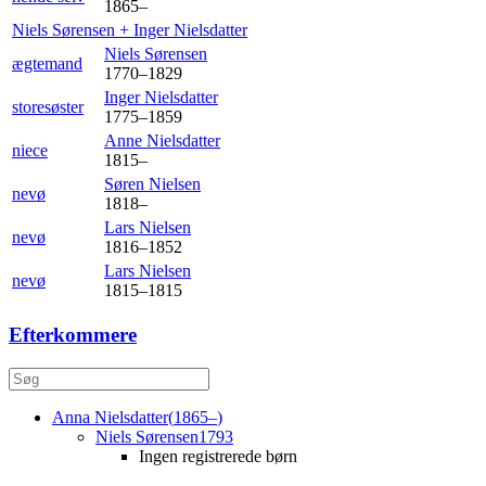
1865
–
Niels
Sørensen
+
Inger
Nielsdatter
Niels
Sørensen
ægtemand
1770
–
1829
Inger
Nielsdatter
storesøster
1775
–
1859
Anne
Nielsdatter
niece
1815
–
Søren
Nielsen
nevø
1818
–
Lars
Nielsen
nevø
1816
–
1852
Lars
Nielsen
nevø
1815
–
1815
Efterkommere
Anna
Nielsdatter
(
1865
–
)
Niels
Sørensen
1793
Ingen registrerede børn