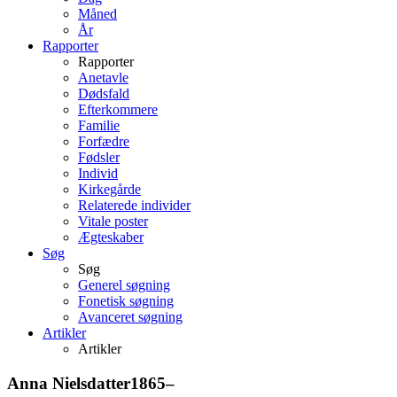
Måned
År
Rapporter
Rapporter
Anetavle
Dødsfald
Efterkommere
Familie
Forfædre
Fødsler
Individ
Kirkegårde
Relaterede individer
Vitale poster
Ægteskaber
Søg
Søg
Generel søgning
Fonetisk søgning
Avanceret søgning
Artikler
Artikler
Anna
Nielsdatter
1865
–