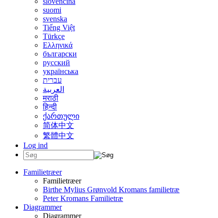
slovenčina
suomi
svenska
Tiếng Việt
Türkçe
Ελληνικά
български
русский
українська
עברית
العربية
मराठी
हिन्दी
ქართული
简体中文
繁體中文
Log ind
Familietræer
Familietræer
Birthe Mylius Grønvold Kromans familietræ
Peter Kromans Familietræ
Diagrammer
Diagrammer