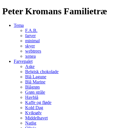
Peter Kromans Familietræ
Tema
F.A.B.
farver
minimal
skyer
webtrees
xenea
Farvepalet
Aske
Belgisk chokolade
Blå Lagune
Blå Marine
Blågrøn
Grøn stråle
Havblå
Kaffe og fløde
Kold Dag
Kviksølv
Middelhavet
Natlig