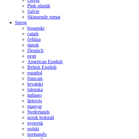
Olivia
Pink plastik
Salvie
Skinnende tomat
Sprog
bosanski
català
čeština
dansk
Deutsch
eesti
American English
British English
español
français
hrvatski
íslenska
italiano
lietuvių
magyar
Nederlands
norsk bokmål
nynorsk
polski
português