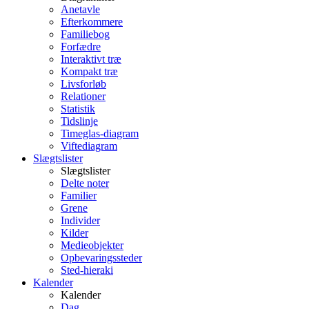
Anetavle
Efterkommere
Familiebog
Forfædre
Interaktivt træ
Kompakt træ
Livsforløb
Relationer
Statistik
Tidslinje
Timeglas-diagram
Viftediagram
Slægtslister
Slægtslister
Delte noter
Familier
Grene
Individer
Kilder
Medieobjekter
Opbevaringssteder
Sted-hieraki
Kalender
Kalender
Dag