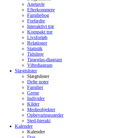
Anetavle
Efterkommere
Familiebog
Forfædre
Interaktivt træ
Kompakt træ
Livsforløb
Relationer
Statistik
Tidslinje
Timeglas-diagram
Viftediagram
Slægtslister
Slægtslister
Delte noter
Familier
Grene
Individer
Kilder
Medieobjekter
Opbevaringssteder
Sted-hieraki
Kalender
Kalender
Dag