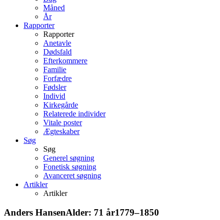
Måned
År
Rapporter
Rapporter
Anetavle
Dødsfald
Efterkommere
Familie
Forfædre
Fødsler
Individ
Kirkegårde
Relaterede individer
Vitale poster
Ægteskaber
Søg
Søg
Generel søgning
Fonetisk søgning
Avanceret søgning
Artikler
Artikler
Anders
Hansen
Alder:
71 år
1779
–
1850