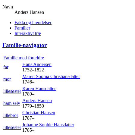
Navn
Anders
Hansen
Fakta og hændelser
Familier
Interaktivt træ
Familie-navigator
Familie med forældre
Hans
Andersen
far
1752
–
1822
Maren Sophia
Christiansdatter
mor
1746
–
Karen
Hansdatter
lillesøster
1789
–
Anders
Hansen
ham selv
1779
–
1850
Christian
Hansen
lillebror
1787
–
Johanne Sophie
Hansdatter
lillesøster
1785
–