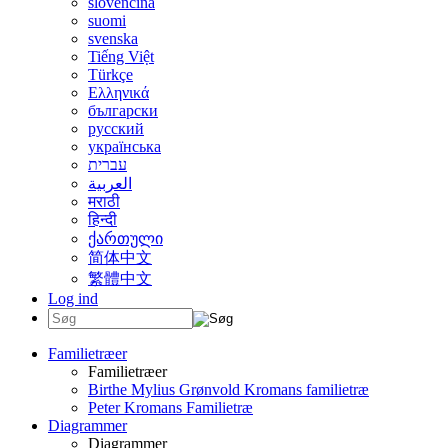
slovenčina
suomi
svenska
Tiếng Việt
Türkçe
Ελληνικά
български
русский
українська
עברית
العربية
मराठी
हिन्दी
ქართული
简体中文
繁體中文
Log ind
Familietræer
Familietræer
Birthe Mylius Grønvold Kromans familietræ
Peter Kromans Familietræ
Diagrammer
Diagrammer