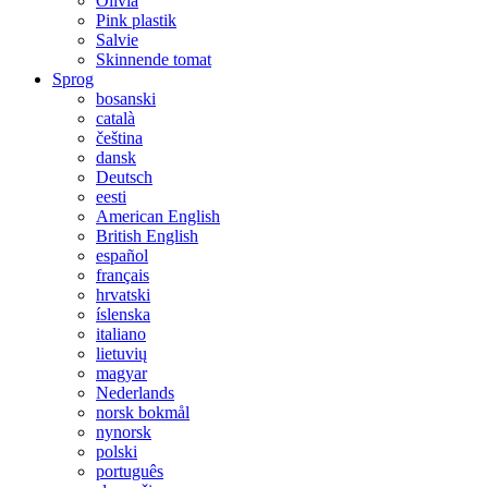
Olivia
Pink plastik
Salvie
Skinnende tomat
Sprog
bosanski
català
čeština
dansk
Deutsch
eesti
American English
British English
español
français
hrvatski
íslenska
italiano
lietuvių
magyar
Nederlands
norsk bokmål
nynorsk
polski
português