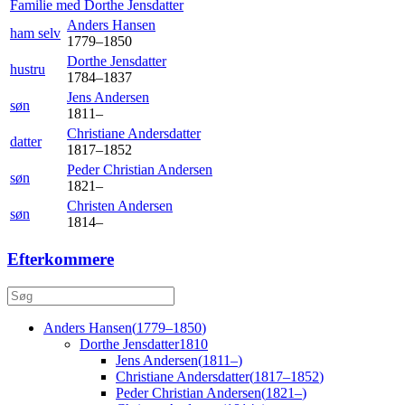
Familie med
Dorthe
Jensdatter
Anders
Hansen
ham selv
1779
–
1850
Dorthe
Jensdatter
hustru
1784
–
1837
Jens
Andersen
søn
1811
–
Christiane
Andersdatter
datter
1817
–
1852
Peder Christian
Andersen
søn
1821
–
Christen
Andersen
søn
1814
–
Efterkommere
Anders
Hansen
(
1779
–
1850
)
Dorthe
Jensdatter
1810
Jens
Andersen
(
1811
–
)
Christiane
Andersdatter
(
1817
–
1852
)
Peder Christian
Andersen
(
1821
–
)