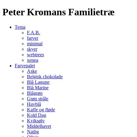
Peter Kromans Familietræ
Tema
F.A.B.
farver
minimal
skyer
webtrees
xenea
Farvepalet
Aske
Belgisk chokolade
Blå Lagune
Blå Marine
Blågrøn
Grøn stråle
Havblå
Kaffe og fløde
Kold Dag
Kviksølv
Middelhavet
Natlig