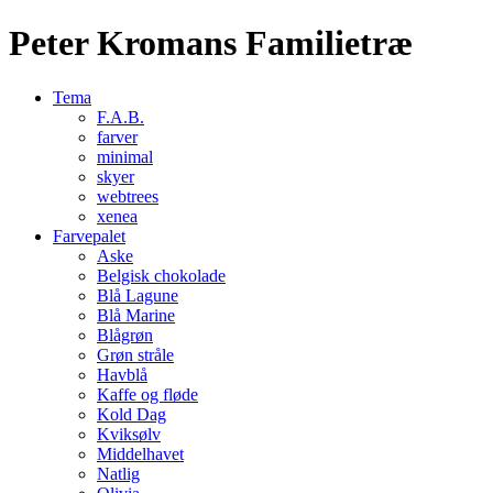
Peter Kromans Familietræ
Tema
F.A.B.
farver
minimal
skyer
webtrees
xenea
Farvepalet
Aske
Belgisk chokolade
Blå Lagune
Blå Marine
Blågrøn
Grøn stråle
Havblå
Kaffe og fløde
Kold Dag
Kviksølv
Middelhavet
Natlig