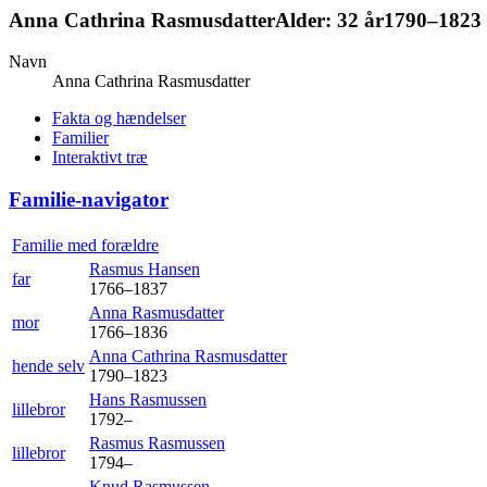
Anna Cathrina
Rasmusdatter
Alder:
32 år
1790
–
1823
Navn
Anna Cathrina
Rasmusdatter
Fakta og hændelser
Familier
Interaktivt træ
Familie-navigator
Familie med forældre
Rasmus
Hansen
far
1766
–
1837
Anna
Rasmusdatter
mor
1766
–
1836
Anna Cathrina
Rasmusdatter
hende selv
1790
–
1823
Hans
Rasmussen
lillebror
1792
–
Rasmus
Rasmussen
lillebror
1794
–
Knud
Rasmussen