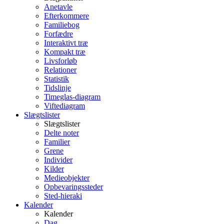
Anetavle
Efterkommere
Familiebog
Forfædre
Interaktivt træ
Kompakt træ
Livsforløb
Relationer
Statistik
Tidslinje
Timeglas-diagram
Viftediagram
Slægtslister
Slægtslister
Delte noter
Familier
Grene
Individer
Kilder
Medieobjekter
Opbevaringssteder
Sted-hieraki
Kalender
Kalender
Dag