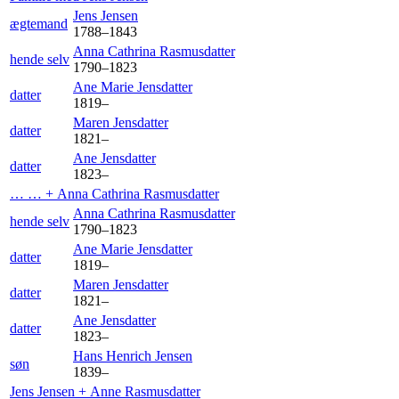
Jens
Jensen
ægtemand
1788
–
1843
Anna Cathrina
Rasmusdatter
hende selv
1790
–
1823
Ane Marie
Jensdatter
datter
1819
–
Maren
Jensdatter
datter
1821
–
Ane
Jensdatter
datter
1823
–
… … +
Anna Cathrina
Rasmusdatter
Anna Cathrina
Rasmusdatter
hende selv
1790
–
1823
Ane Marie
Jensdatter
datter
1819
–
Maren
Jensdatter
datter
1821
–
Ane
Jensdatter
datter
1823
–
Hans Henrich Jensen
søn
1839
–
Jens
Jensen
+
Anne
Rasmusdatter