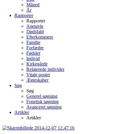
Måned
År
Rapporter
Rapporter
Anetavle
Dødsfald
Efterkommere
Familie
Forfædre
Fødsler
Individ
Kirkegårde
Relaterede individer
Vitale poster
Ægteskaber
Søg
Søg
Generel søgning
Fonetisk søgning
Avanceret søgning
Artikler
Artikler