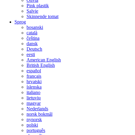
Olivia
Pink plastik
Salvie
Skinnende tomat
Sprog
bosanski
català
čeština
dansk
Deutsch
eesti
American English
British English
español
français
hrvatski
íslenska
italiano
lietuvių
magyar
Nederlands
norsk bokmål
nynorsk
polski
português