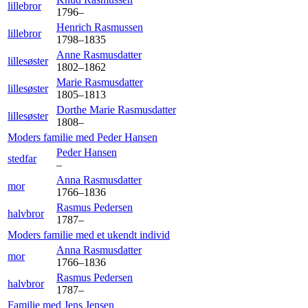
lillebror
1796
–
Henrich
Rasmussen
lillebror
1798
–
1835
Anne
Rasmusdatter
lillesøster
1802
–
1862
Marie
Rasmusdatter
lillesøster
1805
–
1813
Dorthe Marie
Rasmusdatter
lillesøster
1808
–
Moders familie med
Peder
Hansen
Peder
Hansen
stedfar
–
Anna
Rasmusdatter
mor
1766
–
1836
Rasmus
Pedersen
halvbror
1787
–
Moders familie med et ukendt individ
Anna
Rasmusdatter
mor
1766
–
1836
Rasmus
Pedersen
halvbror
1787
–
Familie med
Jens
Jensen