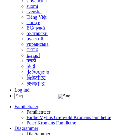
slovenčina
suomi
svenska
Tiếng Việt
Türkçe
Ελληνικά
български
русский
українська
עברית
العربية
मराठी
हिन्दी
ქართული
简体中文
繁體中文
Log ind
Familietræer
Familietræer
Birthe Mylius Grønvold Kromans familietræ
Peter Kromans Familietræ
Diagrammer
Diagrammer