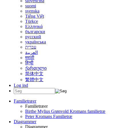
slovenčina
suomi
svenska
Tiếng Việt
Türkçe
Ελληνικά
български
русский
українська
עברית
العربية
मराठी
हिन्दी
ქართული
简体中文
繁體中文
Log ind
Familietræer
Familietræer
Birthe Mylius Grønvold Kromans familietræ
Peter Kromans Familietræ
Diagrammer
Diagrammer