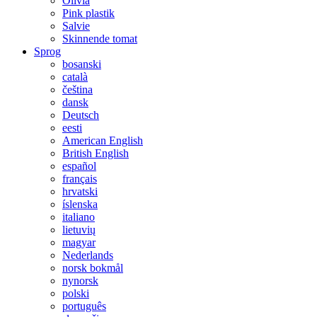
Olivia
Pink plastik
Salvie
Skinnende tomat
Sprog
bosanski
català
čeština
dansk
Deutsch
eesti
American English
British English
español
français
hrvatski
íslenska
italiano
lietuvių
magyar
Nederlands
norsk bokmål
nynorsk
polski
português