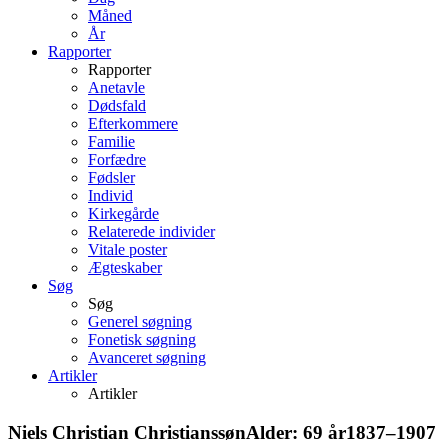
Måned
År
Rapporter
Rapporter
Anetavle
Dødsfald
Efterkommere
Familie
Forfædre
Fødsler
Individ
Kirkegårde
Relaterede individer
Vitale poster
Ægteskaber
Søg
Søg
Generel søgning
Fonetisk søgning
Avanceret søgning
Artikler
Artikler
Niels Christian
Christianssøn
Alder:
69 år
1837
–
1907