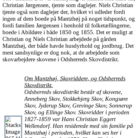
Christian Jørgensen, tjente som daglejer. Niels Christian
tjente også som daglejer der, hvilket vi udleder fordi
ingen af dem boede på Mantzhøj på noget tidspunkt, og
fordi familien Jørgensen i henhold til folketællingerne,
boede i Abildøre i både 1850 og 1855. Det er muligt at
Christian og Niels Christian arbejdede på gården
Mantzhøj, der både havde husdyrhold og jordbrug. Det
mest sandsynlige er dog nok, at de arbejdede som
skovarbejdere skovene i Odsherreds Skovdistrikt.
Om Mantzhøj, Skovriddere, og Odsherreds
Skovdistrikt.
Odsherreds skovdistrikt består af skovene,
Anneberg Skov, Stokkebjerg Skov, Kongsøre
Skov, Jyderup Skov, Grevinge Skov, Sonnerup
Skov, og Ellinge Skov. Skovridder i perioden
1827-1859 var Hans Christian Eggert
Wellendorf. Han residerede med sin familie på
Mantzhøj i perioden, hvilket kan ses her i