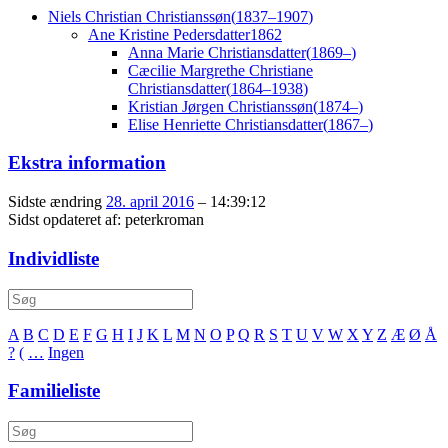
Niels Christian
Christianssøn
(
1837
–
1907
)
Ane Kristine
Pedersdatter
1862
Anna Marie
Christiansdatter
(
1869
–
)
Cæcilie Margrethe Christiane
Christiansdatter
(
1864
–
1938
)
Kristian Jørgen
Christianssøn
(
1874
–
)
Elise Henriette
Christiansdatter
(
1867
–
)
Ekstra information
Sidste ændring
28. april 2016
–
14:39:12
Sidst opdateret af:
peterkroman
Individliste
A
B
C
D
E
F
G
H
I
J
K
L
M
N
O
P
Q
R
S
T
U
V
W
X
Y
Z
Æ
Ø
Å
?
(
…
Ingen
Familieliste