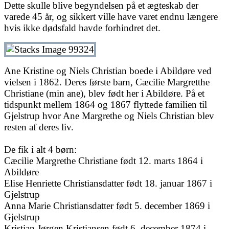
Dette skulle blive begyndelsen på et ægteskab der
varede 45 år, og sikkert ville have varet endnu længere
hvis ikke dødsfald havde forhindret det.
Ane Kristine og Niels Christian boede i Abildøre ved
vielsen i 1862. Deres første barn, Cæcilie Margretthe
Christiane (min ane), blev født her i Abildøre. På et
tidspunkt mellem 1864 og 1867 flyttede familien til
Gjelstrup hvor Ane Margrethe og Niels Christian blev
resten af deres liv.
De fik i alt 4 børn:
Cæcilie Margrethe Christiane født 12. marts 1864 i
Abildøre
Elise Henriette Christiansdatter født 18. januar 1867 i
Gjelstrup
Anna Marie Christiansdatter født 5. december 1869 i
Gjelstrup
Kristian Jørgen Kristiansen født 6. december 1874 i