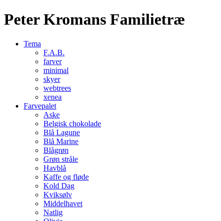
Peter Kromans Familietræ
Tema
F.A.B.
farver
minimal
skyer
webtrees
xenea
Farvepalet
Aske
Belgisk chokolade
Blå Lagune
Blå Marine
Blågrøn
Grøn stråle
Havblå
Kaffe og fløde
Kold Dag
Kviksølv
Middelhavet
Natlig