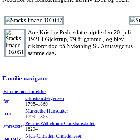
Ane Kristine Pedersdatter døde den 20. juli
1921 i Gjelstrup, 79 år gammel, og blev
erklæret død på Nykøbing Sj. Amtssygehus
samme dag.
Familie-navigator
Familie med forældre
Christian
Jørgensen
far
1795
–
1860
Margrethe
Hansdatter
mor
1799
–
1863
Petrine Wilhelmine
Christiansdatter
storesøster
1829
–
Niels Christian
Christianssøn
ham selv