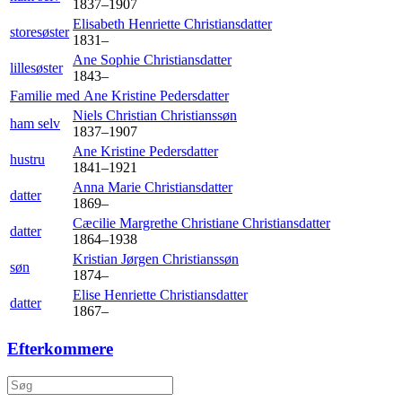
1837
–
1907
Elisabeth Henriette
Christiansdatter
storesøster
1831
–
Ane Sophie
Christiansdatter
lillesøster
1843
–
Familie med
Ane Kristine
Pedersdatter
Niels Christian
Christianssøn
ham selv
1837
–
1907
Ane Kristine
Pedersdatter
hustru
1841
–
1921
Anna Marie
Christiansdatter
datter
1869
–
Cæcilie Margrethe Christiane
Christiansdatter
datter
1864
–
1938
Kristian Jørgen
Christianssøn
søn
1874
–
Elise Henriette
Christiansdatter
datter
1867
–
Efterkommere