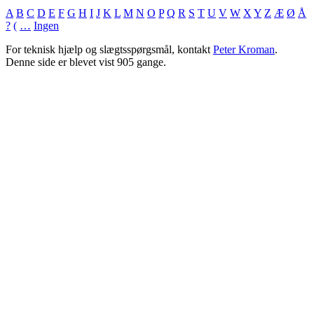
A
B
C
D
E
F
G
H
I
J
K
L
M
N
O
P
Q
R
S
T
U
V
W
X
Y
Z
Æ
Ø
Å
?
(
…
Ingen
For teknisk hjælp og slægtsspørgsmål, kontakt
Peter Kroman
.
Denne side er blevet vist
905
gange.