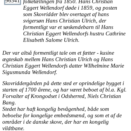
folketællingen fra 1850. Hans Christian
Eggert Wellendorf døde i 1859, og posten
som Skovridder blev overtaget af hans
svigersøn Hans Christian Ulrich, der
formentligt var et søskendebarn til Hans
Christian Eggert Wellendorfs hustru Cathrine
Elisabeth Salome Ulrich.
Der var altså formentligt tale om et fætter - kusine
ægteskab mellem Hans Christian Ulrich og Hans
Christian Eggert Wellendorfs datter WIlhelmine Marie
Sigusmunda Wellendorf.
Skovriddergården på dette sted er oprindelige bygget i
starten af 1700 årene, og har været beboet af bl.a. Kgl.
Forvalter af Krongodset i Odsherred, Niels Christian
Bang.
Stedet har haft kongelig bevågenhed, både som
beboelse for kongelige embedsmænd, og som et af de
områder i de danske skove, der har en kongelig
vildtbane.