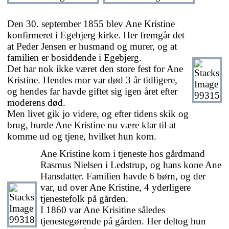
Den 30. september 1855 blev Ane Kristine
konfirmeret i Egebjerg kirke. Her fremgår det
at Peder Jensen er husmand og murer, og at
familien er bosiddende i Egebjerg.
Det har nok ikke været den store fest for Ane
Kristine. Hendes mor var død 3 år tidligere,
og hendes far havde giftet sig igen året efter
moderens død.
Men livet gik jo videre, og efter tidens skik og
brug, burde Ane Kristine nu være klar til at
komme ud og tjene, hvilket hun kom.
Ane Kristine kom i tjeneste hos gårdmand
Rasmus Nielsen i Ledstrup, og hans kone Ane
Hansdatter. Familien havde 6 børn, og der
var, ud over Ane Kristine, 4 yderligere
tjenestefolk på gården.
I 1860 var Ane Krisitine således
tjenestegørende på gården. Her deltog hun