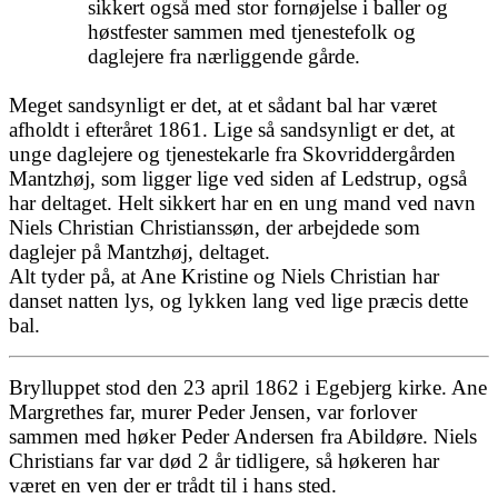
sikkert også med stor fornøjelse i baller og
høstfester sammen med tjenestefolk og
daglejere fra nærliggende gårde.
Meget sandsynligt er det, at et sådant bal har været
afholdt i efteråret 1861. Lige så sandsynligt er det, at
unge daglejere og tjenestekarle fra Skovriddergården
Mantzhøj, som ligger lige ved siden af Ledstrup, også
har deltaget. Helt sikkert har en en ung mand ved navn
Niels Christian Christianssøn, der arbejdede som
daglejer på Mantzhøj, deltaget.
Alt tyder på, at Ane Kristine og Niels Christian har
danset natten lys, og lykken lang ved lige præcis dette
bal.
Brylluppet stod den 23 april 1862 i Egebjerg kirke. Ane
Margrethes far, murer Peder Jensen, var forlover
sammen med høker Peder Andersen fra Abildøre. Niels
Christians far var død 2 år tidligere, så høkeren har
været en ven der er trådt til i hans sted.