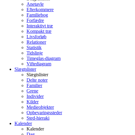
Anetavle
Efterkommere
Familiebog
Forfædre
Interaktivt træ
Kompakt træ
Livsforløb
Relationer
Statistik
Tidslinje
Timeglas-diagram
Viftediagram
Slægtslister
Slægtslister
Delte noter
Familier
Grene
Individer
Kilder
Medieobjekter
Opbevaringssteder
Sted-hieraki
Kalender
Kalender
Dag