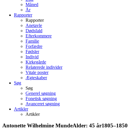
Måned
År
Rapporter
Rapporter
Anetavle
Dødsfald
Efterkommere
Familie
Forfædre
Fødsler
Individ
Kirkegårde
Relaterede individer
Vitale poster
Ægteskaber
Søg
Søg
Generel søgning
Fonetisk søgning
Avanceret søgning
Artikler
Artikler
Antonette Wilhelmine
Munde
Alder:
45 år
1805
–
1850