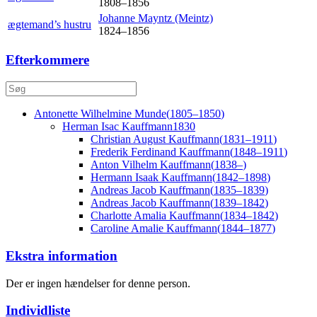
1808
–
1856
Johanne Mayntz
(Meintz)
ægtemand’s hustru
1824
–
1856
Efterkommere
Antonette Wilhelmine
Munde
(
1805
–
1850
)
Herman Isac
Kauffmann
1830
Christian August
Kauffmann
(
1831
–
1911
)
Frederik Ferdinand
Kauffmann
(
1848
–
1911
)
Anton Vilhelm
Kauffmann
(
1838
–
)
Hermann Isaak
Kauffmann
(
1842
–
1898
)
Andreas Jacob
Kauffmann
(
1835
–
1839
)
Andreas Jacob
Kauffmann
(
1839
–
1842
)
Charlotte Amalia
Kauffmann
(
1834
–
1842
)
Caroline Amalie
Kauffmann
(
1844
–
1877
)
Ekstra information
Der er ingen hændelser for denne person.
Individliste