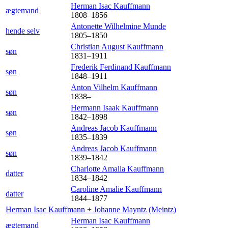
Herman Isac
Kauffmann
ægtemand
1808
–
1856
Antonette Wilhelmine
Munde
hende selv
1805
–
1850
Christian August
Kauffmann
søn
1831
–
1911
Frederik Ferdinand
Kauffmann
søn
1848
–
1911
Anton Vilhelm
Kauffmann
søn
1838
–
Hermann Isaak
Kauffmann
søn
1842
–
1898
Andreas Jacob
Kauffmann
søn
1835
–
1839
Andreas Jacob
Kauffmann
søn
1839
–
1842
Charlotte Amalia
Kauffmann
datter
1834
–
1842
Caroline Amalie
Kauffmann
datter
1844
–
1877
Herman Isac
Kauffmann
+
Johanne Mayntz
(Meintz)
Herman Isac
Kauffmann
ægtemand