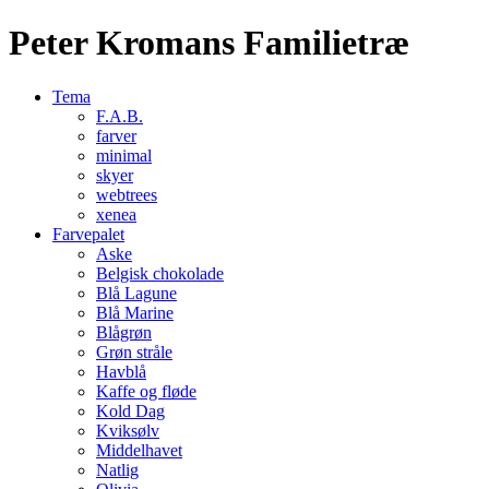
Peter Kromans Familietræ
Tema
F.A.B.
farver
minimal
skyer
webtrees
xenea
Farvepalet
Aske
Belgisk chokolade
Blå Lagune
Blå Marine
Blågrøn
Grøn stråle
Havblå
Kaffe og fløde
Kold Dag
Kviksølv
Middelhavet
Natlig