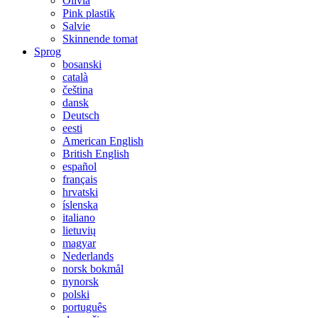
Olivia
Pink plastik
Salvie
Skinnende tomat
Sprog
bosanski
català
čeština
dansk
Deutsch
eesti
American English
British English
español
français
hrvatski
íslenska
italiano
lietuvių
magyar
Nederlands
norsk bokmål
nynorsk
polski
português