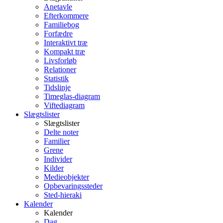
Anetavle
Efterkommere
Familiebog
Forfædre
Interaktivt træ
Kompakt træ
Livsforløb
Relationer
Statistik
Tidslinje
Timeglas-diagram
Viftediagram
Slægtslister
Slægtslister
Delte noter
Familier
Grene
Individer
Kilder
Medieobjekter
Opbevaringssteder
Sted-hieraki
Kalender
Kalender
Dag