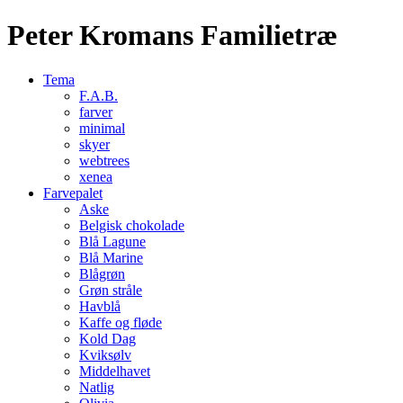
Peter Kromans Familietræ
Tema
F.A.B.
farver
minimal
skyer
webtrees
xenea
Farvepalet
Aske
Belgisk chokolade
Blå Lagune
Blå Marine
Blågrøn
Grøn stråle
Havblå
Kaffe og fløde
Kold Dag
Kviksølv
Middelhavet
Natlig