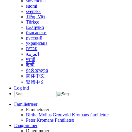
slovenčina
suomi
svenska
Tiếng Việt
Türkçe
Ελληνικά
български
русский
українська
עברית
العربية
मराठी
हिन्दी
ქართული
简体中文
繁體中文
Log ind
Familietræer
Familietræer
Birthe Mylius Grønvold Kromans familietræ
Peter Kromans Familietræ
Diagrammer
Diagrammer