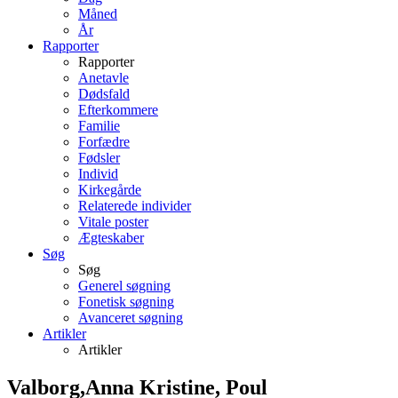
Måned
År
Rapporter
Rapporter
Anetavle
Dødsfald
Efterkommere
Familie
Forfædre
Fødsler
Individ
Kirkegårde
Relaterede individer
Vitale poster
Ægteskaber
Søg
Søg
Generel søgning
Fonetisk søgning
Avanceret søgning
Artikler
Artikler
Valborg,Anna Kristine, Poul