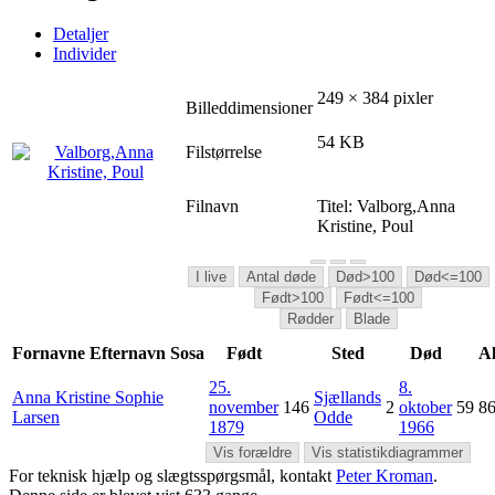
Detaljer
Individer
249 × 384 pixler
Billeddimensioner
54 KB
Filstørrelse
Filnavn
Titel:
Valborg,Anna
Kristine, Poul
I live
Antal døde
Død>100
Død<=100
Født>100
Født<=100
Rødder
Blade
Fornavne
Efternavn
Sosa
Født
Sted
Død
A
25.
8.
Anna Kristine Sophie
Sjællands
november
146
2
oktober
59
8
Larsen
Odde
1879
1966
Vis forældre
Vis statistikdiagrammer
For teknisk hjælp og slægtsspørgsmål, kontakt
Peter Kroman
.