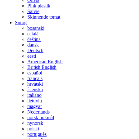
Olivia
Pink plastik
Salvie
Skinnende tomat
Sprog
bosanski
català
čeština
dansk
Deutsch
eesti
American English
British English
español
français
hrvatski
íslenska
italiano
lietuvių
magyar
Nederlands
norsk bokmål
nynorsk
polski
português