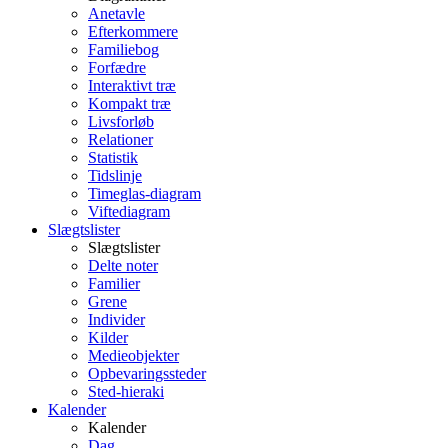
Anetavle
Efterkommere
Familiebog
Forfædre
Interaktivt træ
Kompakt træ
Livsforløb
Relationer
Statistik
Tidslinje
Timeglas-diagram
Viftediagram
Slægtslister
Slægtslister
Delte noter
Familier
Grene
Individer
Kilder
Medieobjekter
Opbevaringssteder
Sted-hieraki
Kalender
Kalender
Dag