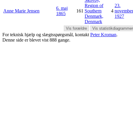
Skovby,
Region of
23.
6. maj
Anne Marie
Jensen
161
Southern
4
novembe
1865
Denmark,
1927
Denmark
Vis forældre
Vis statistikdiagrammer
For teknisk hjælp og slægtsspørgsmål, kontakt
Peter Kroman
.
Denne side er blevet vist
888
gange.