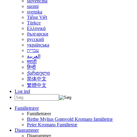
slovenčina
suomi
svenska
Tiếng Việt
Türkçe
Ελληνικά
български
русский
українська
עברית
العربية
मराठी
हिन्दी
ქართული
简体中文
繁體中文
Log ind
Familietræer
Familietræer
Birthe Mylius Grønvold Kromans familietræ
Peter Kromans Familietræ
Diagrammer
Diagrammer