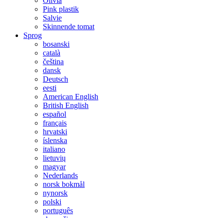
Olivia
Pink plastik
Salvie
Skinnende tomat
Sprog
bosanski
català
čeština
dansk
Deutsch
eesti
American English
British English
español
français
hrvatski
íslenska
italiano
lietuvių
magyar
Nederlands
norsk bokmål
nynorsk
polski
português