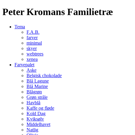
Peter Kromans Familietræ
Tema
F.A.B.
farver
minimal
skyer
webtrees
xenea
Farvepalet
Aske
Belgisk chokolade
Blå Lagune
Blå Marine
Blågrøn
Grøn stråle
Havblå
Kaffe og fløde
Kold Dag
Kviksølv
Middelhavet
Natlig