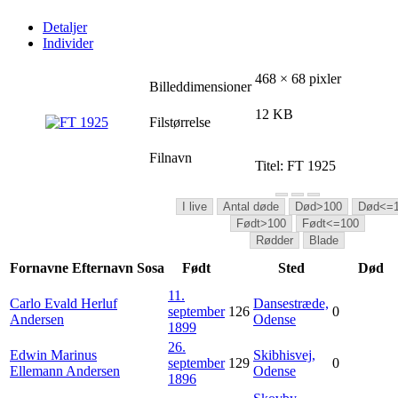
Detaljer
Individer
468 × 68 pixler
Billeddimensioner
12 KB
Filstørrelse
Filnavn
Titel:
FT 1925
I live
Antal døde
Død>100
Død<=
Født>100
Født<=100
Rødder
Blade
Fornavne
Efternavn
Sosa
Født
Sted
Død
11.
Carlo Evald Herluf
Dansestræde,
september
126
0
Andersen
Odense
1899
26.
Edwin Marinus
Skibhisvej,
september
129
0
Ellemann
Andersen
Odense
1896