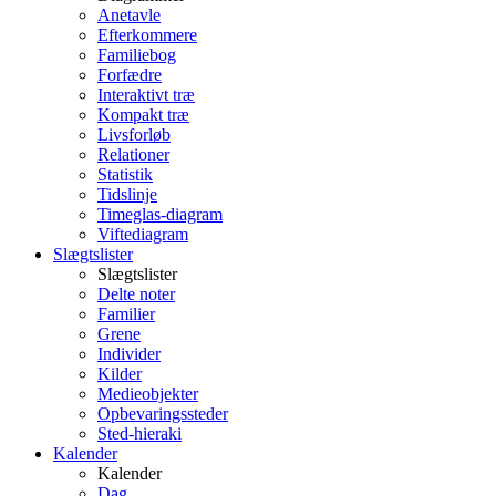
Anetavle
Efterkommere
Familiebog
Forfædre
Interaktivt træ
Kompakt træ
Livsforløb
Relationer
Statistik
Tidslinje
Timeglas-diagram
Viftediagram
Slægtslister
Slægtslister
Delte noter
Familier
Grene
Individer
Kilder
Medieobjekter
Opbevaringssteder
Sted-hieraki
Kalender
Kalender
Dag