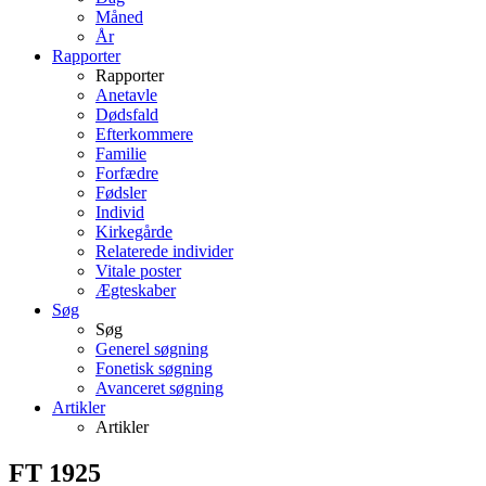
Måned
År
Rapporter
Rapporter
Anetavle
Dødsfald
Efterkommere
Familie
Forfædre
Fødsler
Individ
Kirkegårde
Relaterede individer
Vitale poster
Ægteskaber
Søg
Søg
Generel søgning
Fonetisk søgning
Avanceret søgning
Artikler
Artikler
FT 1925