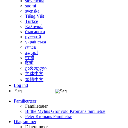
slovenčina
suomi
svenska
Tiếng Việt
Türkçe
Ελληνικά
български
русский
українська
עברית
العربية
मराठी
हिन्दी
ქართული
简体中文
繁體中文
Log ind
Familietræer
Familietræer
Birthe Mylius Grønvold Kromans familietræ
Peter Kromans Familietræ
Diagrammer
Diagrammer