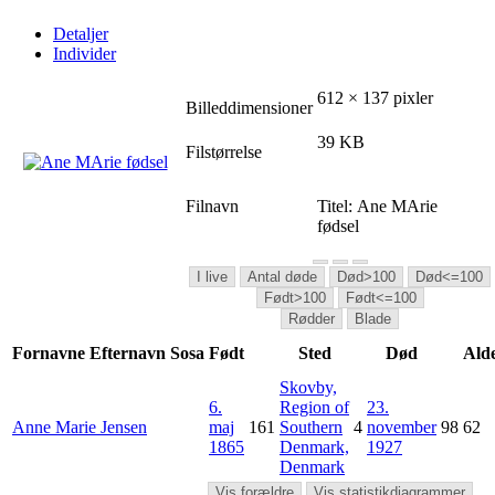
Detaljer
Individer
612 × 137 pixler
Billeddimensioner
39 KB
Filstørrelse
Filnavn
Titel:
Ane MArie
fødsel
I live
Antal døde
Død>100
Død<=100
Født>100
Født<=100
Rødder
Blade
Fornavne
Efternavn
Sosa
Født
Sted
Død
Ald
Skovby,
6.
Region of
23.
Anne Marie
Jensen
maj
161
Southern
4
november
98
62
1865
Denmark,
1927
Denmark
Vis forældre
Vis statistikdiagrammer