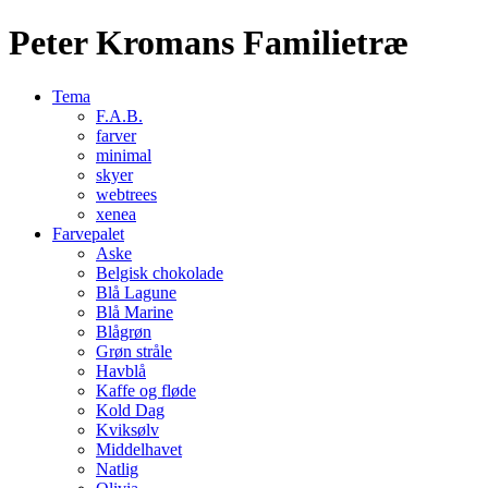
Peter Kromans Familietræ
Tema
F.A.B.
farver
minimal
skyer
webtrees
xenea
Farvepalet
Aske
Belgisk chokolade
Blå Lagune
Blå Marine
Blågrøn
Grøn stråle
Havblå
Kaffe og fløde
Kold Dag
Kviksølv
Middelhavet
Natlig