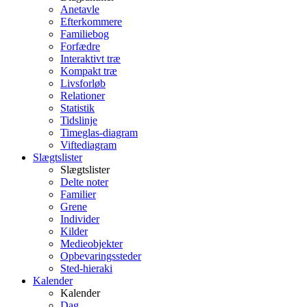
Anetavle
Efterkommere
Familiebog
Forfædre
Interaktivt træ
Kompakt træ
Livsforløb
Relationer
Statistik
Tidslinje
Timeglas-diagram
Viftediagram
Slægtslister
Slægtslister
Delte noter
Familier
Grene
Individer
Kilder
Medieobjekter
Opbevaringssteder
Sted-hieraki
Kalender
Kalender
Dag