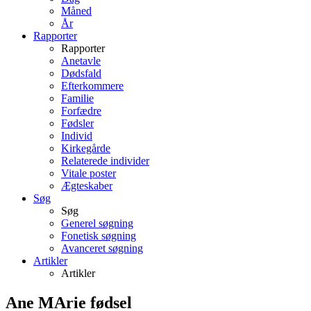
Måned
År
Rapporter
Rapporter
Anetavle
Dødsfald
Efterkommere
Familie
Forfædre
Fødsler
Individ
Kirkegårde
Relaterede individer
Vitale poster
Ægteskaber
Søg
Søg
Generel søgning
Fonetisk søgning
Avanceret søgning
Artikler
Artikler
Ane MArie fødsel