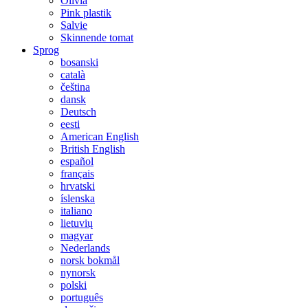
Olivia
Pink plastik
Salvie
Skinnende tomat
Sprog
bosanski
català
čeština
dansk
Deutsch
eesti
American English
British English
español
français
hrvatski
íslenska
italiano
lietuvių
magyar
Nederlands
norsk bokmål
nynorsk
polski
português