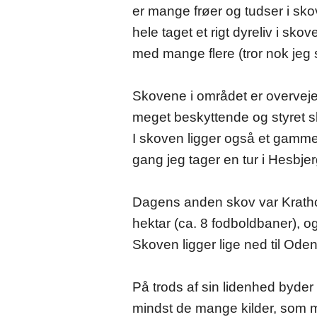
er mange frøer og tudser i sko
hele taget et rigt dyreliv i s
med mange flere (tror nok jeg 
Skovene i området er overvej
meget beskyttende og styret sk
I skoven ligger også et gammel
gang jeg tager en tur i Hesbj
Dagens anden skov var Krathol
hektar (ca. 8 fodboldbaner), og
Skoven ligger lige ned til Od
På trods af sin lidenhed byder
mindst de mange kilder, som m