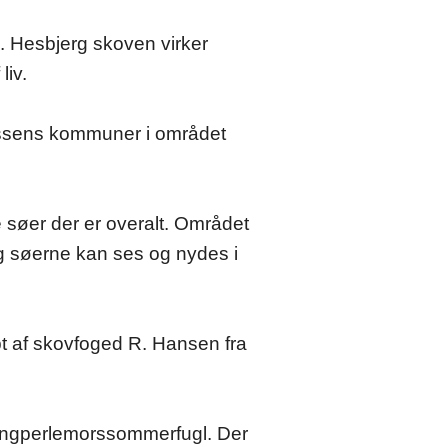
 Hesbjerg skoven virker
liv.
Assens kommuner i området
 søer der er overalt. Området
g søerne kan ses og nydes i
bt af skovfoged R. Hansen fra
e engperlemorssommerfugl. Der