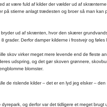
ved at være fuld af kilder der vælder ud af skrænter
er på stierne anlagt trædesten og broer så man kan 
 bryder ud af skrænten, hvor den skærer grundvandss
 grader. Derfor damper kilderne i frostvejr og føles 
lille skov virker meget mere levende end de fleste a
eres udspring, og det gør skoven grønnere, skovbun
g engblomme blomster.
le de rislende kilder – det er en lyd jeg elsker – den 
le dyrepark, og derfor var det tidligere et meget brug