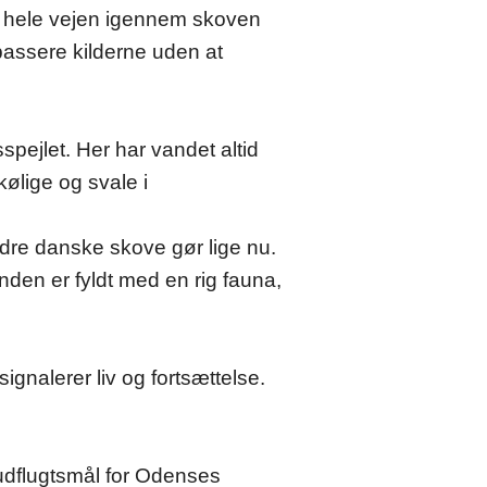
ne hele vejen igennem skoven
passere kilderne uden at
pejlet. Her har vandet altid
kølige og svale i
ndre danske skove gør lige nu.
den er fyldt med en rig fauna,
signalerer liv og fortsættelse.
t udflugtsmål for Odenses