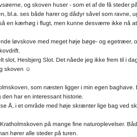
vsøerne, og skoven huser - som et af de få steder på
koven, bl.a. ses både harer og dådyr såvel som ravne,
så en kærhøg i flugt, men kunne desværre ikke nå at
ende løvskove med meget høje bøge- og egetræer, 
ovdrift.
t slot, Hesbjerg Slot. Det nåede jeg ikke frem til i
erg skoven ☺
mskoven, som næsten ligger i min egen baghave. Det
 den har en interessant historie.
ense Å, i et område med høje skrænter lige bag ved s
 Kratholmskoven på mange fine naturoplevelser. Både
an hører alle steder på turen.