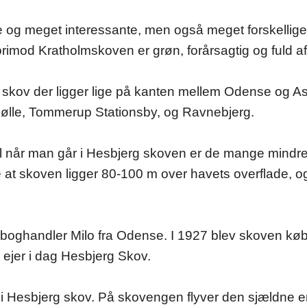
g meget interessante, men også meget forskellige.
rimod Kratholmskoven er grøn, forårsagtig og fuld af 
e skov der ligger lige på kanten mellem Odense og 
ølle, Tommerup Stationsby, og Ravnebjerg.
l når man går i Hesbjerg skoven er de mange mindre
 at skoven ligger 80-100 m over havets overflade, o
f boghandler Milo fra Odense. I 1927 blev skoven kø
ejer i dag Hesbjerg Skov.
eliv i Hesbjerg skov. På skovengen flyver den sjældn