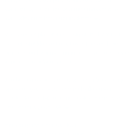
kommer, og nu er det forår med masser af liv
som billederne herunder indikerer
😁
.
Ved søen er placeret et udsigtstårn, hvor man
har den smukkeste udsigt over næsten hele
området, og hvor man rigtigt kan nyde det meget
varierede fugleliv der er her.
Jeg besteg udsigtstårnet, og her er lidt af det jeg
oplevede (alt på lang afstand hvilket giver en
smule slørede billeder, men oplevelserne var
helt bestemt gode nok
😁
)
Her var gråænder i fuld flugt.
Her var gravænder med rumpen lige i vejret som