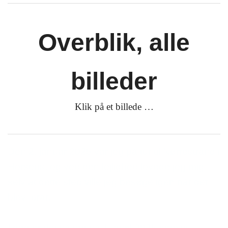
Overblik, alle
billeder
Klik på et billede …
Den 2. januar 2025 var jeg på tur til Nørrestrand i
Horsens, og ved den lejlighed lovede jeg mig
selv at dette sted ville jeg besøge igen når det
blev forår.
I dag er det så tæt på 1. april 2025 som vi