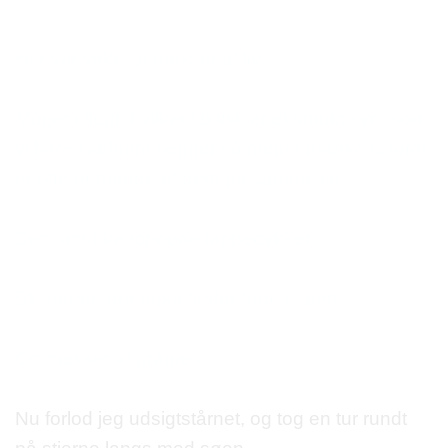
Her var virkeligt masser af liv.
Måger i flugt, hvilket faktisk er et smukt syn, som
vi bare sjældent lægger så meget mærke til fordi
er ofte er mange af dem på samme tid.
Den smukke toppede lappedykker.
Blishønen der også finder føde i søen.
Og masser af grågæs.
Nu forlod jeg udsigtstårnet, og tog en tur rundt