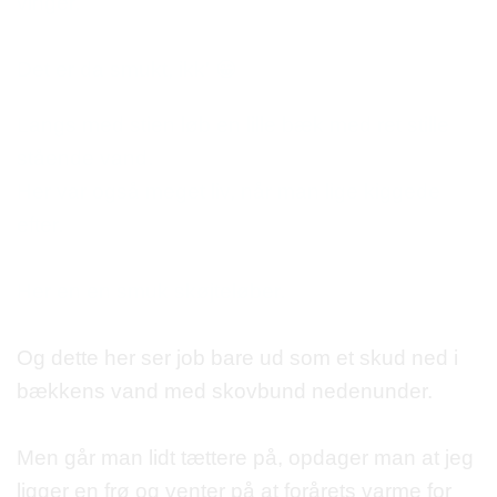
vinger.
Det er da smukt, ikk'
😁
Langs med stien løb en lille bæk med ret stille
stående vand.
Her var også meget liv, når man lige kiggede
efter.
Her en en smuk skøjteløber.
Og dette her ser job bare ud som et skud ned i
bækkens vand med skovbund nedenunder.
Men går man lidt tættere på, opdager man at jeg
ligger en frø og venter på at forårets varme for