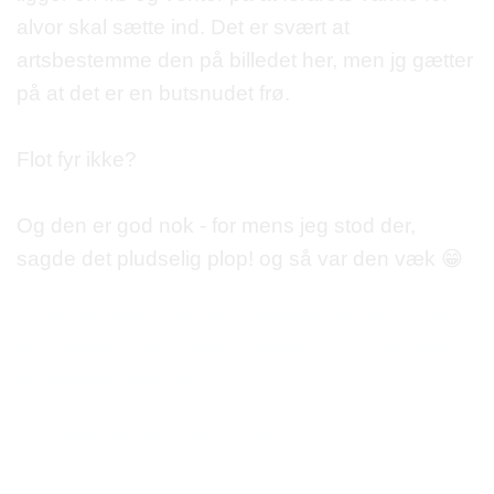
alvor skal sætte ind. Det er svært at
artsbestemme den på billedet her, men jg gætter
på at det er en butsnudet frø.
Flot fyr ikke?
Og den er god nok - for mens jeg stod der,
sagde det pludselig plop! og så var den væk
😁
Inden jeg kom helt hjem, drejede jeg lige et smut
ned omkring Hindsgavl dyrehave, og her mødte
jeg denne flotte fyr.
Og nogle af hans venner
😁